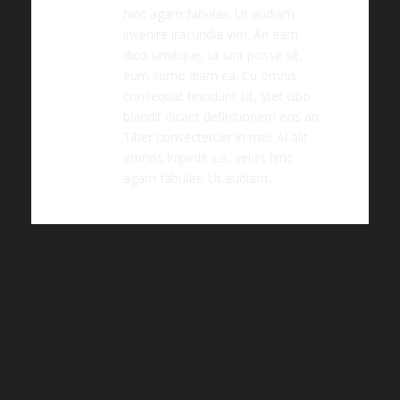
hinc agam fabulas. Ut audiam
invenire iracundia vim. An eam
dico similique, ut sint posse sit,
eum sumo diam ea. Cu omnis
consequat tincidunt sit, stet cibo
blandit dicant definitionem eos an.
Tiber consectetuer in mei. Al alit
emnos lnipedit ius, vel et hinc
agam fabulas. Ut audiam...