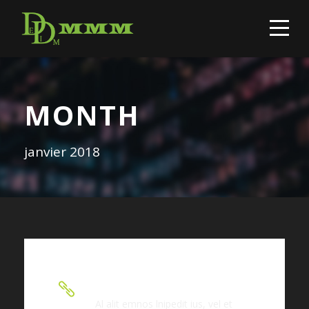
MONTH
janvier 2018
Stunning Greece
Al alit emnos lnipedit ius, vel et