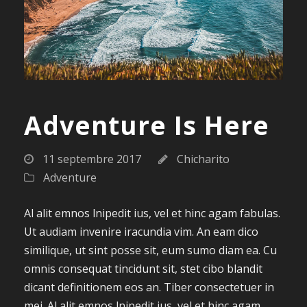
Adventure Is Here
11 septembre 2017
Chicharito
Adventure
Al alit emnos lnipedit ius, vel et hinc agam fabulas.
Ut audiam invenire iracundia vim. An eam dico
similique, ut sint posse sit, eum sumo diam ea. Cu
omnis consequat tincidunt sit, stet cibo blandit
dicant definitionem eos an. Tiber consectetuer in
mei. Al alit emnos lnipedit ius, vel et hinc agam